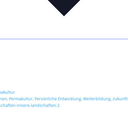
akultur
rnen
,
Permakultur
,
Persönliche Entwicklung
,
Weiterbildung
,
zukunft
schaften-innere-landschaften-2